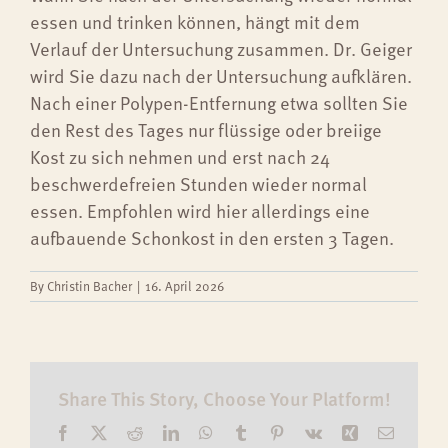
essen und trinken können, hängt mit dem
Verlauf der Untersuchung zusammen. Dr. Geiger
wird Sie dazu nach der Untersuchung aufklären.
Nach einer Polypen-Entfernung etwa sollten Sie
den Rest des Tages nur flüssige oder breiige
Kost zu sich nehmen und erst nach 24
beschwerdefreien Stunden wieder normal
essen. Empfohlen wird hier allerdings eine
aufbauende Schonkost in den ersten 3 Tagen.
By
Christin Bacher
|
16. April 2026
Share This Story, Choose Your Platform!
Facebook
Twitter
Reddit
LinkedIn
WhatsApp
Tumblr
Pinterest
Vk
Xing
Email